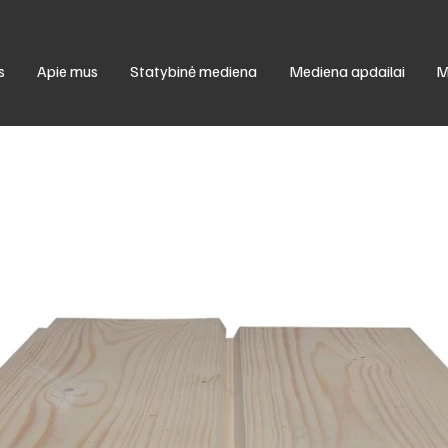
s
Apie mus
Statybinė mediena
Mediena apdailai
M