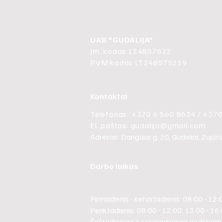
UAB "GUDALIJA"
Įm. kodas 124857522
PVM kodas LT248575219
Kontaktai
Telefonas: +370 6 560 8634 / +37
El. paštas:
gudalija@gmail.com
Adresas: Dangaus g. 20, Gudeliai, Zujūnų s
Darbo laikas
Pirmadienis - ketvirtadienis: 08:00 - 12:
Penktadienis: 08:00 - 12:00, 13:00 - 16
Šeštadieniais ir sekmadieniais nedirbam