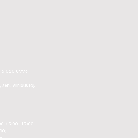
0 6 010 8993
en., Vilniaus raj.
00, 13:00 - 17:00;
:00;
e.