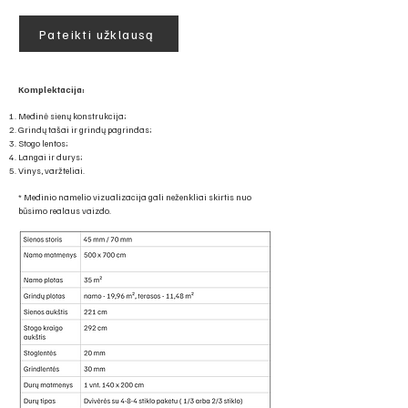
Pateikti užklausą
Komplektacija:
Medinė sienų konstrukcija;
Grindų tašai ir grindų pagrindas;
Stogo lentos;
Langai ir durys;
Vinys, varžteliai.
* Medinio namelio vizualizacija gali neženkliai skirtis nuo
būsimo realaus vaizdo.