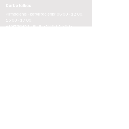
Darbo laikas
Pirmadienis - ketvirtadienis: 08:00 - 12:00,
13:00 - 17:00;
Penktadienis: 08:00 - 12:00, 13:00 -
16:00;
Šeštadieniais ir sekmadieniais nedirbame.