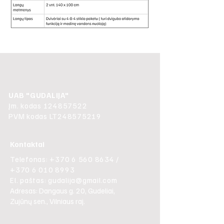
UAB "GUDALIJA"
Įm. kodas
124857522
PVM kodas LT248575219
Kontaktai
Telefonas:
+370 6 560 8634
/
+370 6 010 8993
El. paštas:
gudalija@gmail.com
Adresas: Dangaus g. 20, Gudeliai,
Zujūnų sen., Vilniaus raj.